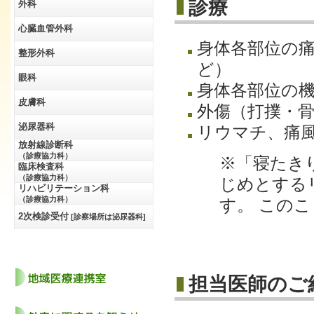
診療
外科
心臓血管外科
身体各部位の
整形外科
ど）
眼科
身体各部位の
皮膚科
外傷（打撲・骨
泌尿器科
リウマチ、痛
放射線診断科
（診療協力科）
※「寝たき
臨床検査科
（診療協力科）
じめとする
リハビリテーション科
（診療協力科）
す。 この
2次検診受付
[診察場所は泌尿器科]
担当医師のご