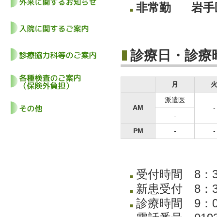
非常勤
岩手
診療日・診療
月
派遣医
AM
-
-
編集
PM
-
-
受付時間 8：3
新患受付 8：3
診療時間 9：0